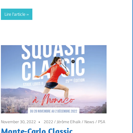
Lire l'article
November 30, 2022
2022
/
Jérôme Elhaïk
/
News
/
PSA
Monte-Carlo Classic