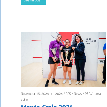
Lire l'article
November 15, 2024
2024
/
FFS
/
News
/
PSA
/
romain
suire
Monte-Carlo 2024