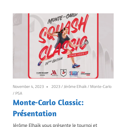
November 4, 2023
2023
/
Jérôme Elhaïk
/
Monte-Carlo
/
PSA
Monte-Carlo Classic:
Présentation
Jérôme Elhaïk vous présente le tournoi et