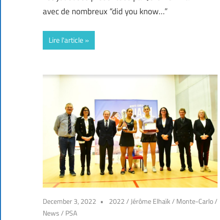
avec de nombreux “did you know…”
Lire l'article
December 3, 2022
2022
/
Jérôme Elhaïk
/
Monte-Carlo
/
News
/
PSA