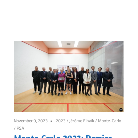
November 9, 2023
2023
/
Jérôme Elhaïk
/
Monte-Carlo
/
PSA
Monte-Carlo 2023: Demies –