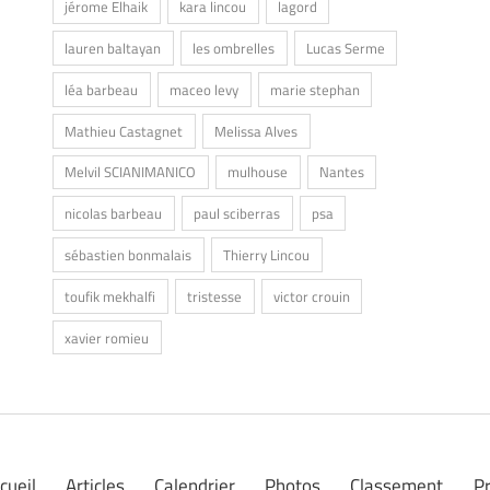
jérome Elhaik
kara lincou
lagord
lauren baltayan
les ombrelles
Lucas Serme
léa barbeau
maceo levy
marie stephan
Mathieu Castagnet
Melissa Alves
Melvil SCIANIMANICO
mulhouse
Nantes
nicolas barbeau
paul sciberras
psa
sébastien bonmalais
Thierry Lincou
toufik mekhalfi
tristesse
victor crouin
xavier romieu
cueil
Articles
Calendrier
Photos
Classement
P