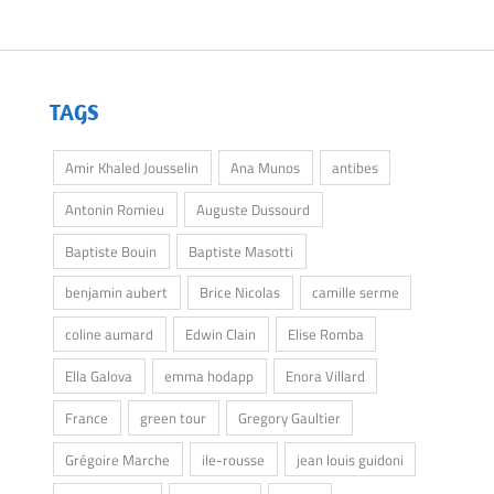
TAGS
Amir Khaled Jousselin
Ana Munos
antibes
Antonin Romieu
Auguste Dussourd
Baptiste Bouin
Baptiste Masotti
benjamin aubert
Brice Nicolas
camille serme
coline aumard
Edwin Clain
Elise Romba
Ella Galova
emma hodapp
Enora Villard
France
green tour
Gregory Gaultier
Grégoire Marche
ile-rousse
jean louis guidoni