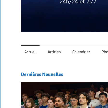
Toute
SiteSquash
l'Info
du
Accueil
Articles
Calendrier
Pho
Squash
Mondial,
24h/24
Dernières Nouvelles
et
7j/7