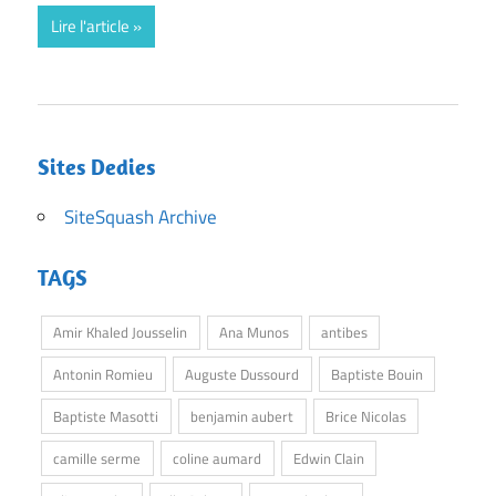
Lire l'article
Sites Dedies
SiteSquash Archive
TAGS
Amir Khaled Jousselin
Ana Munos
antibes
Antonin Romieu
Auguste Dussourd
Baptiste Bouin
Baptiste Masotti
benjamin aubert
Brice Nicolas
camille serme
coline aumard
Edwin Clain