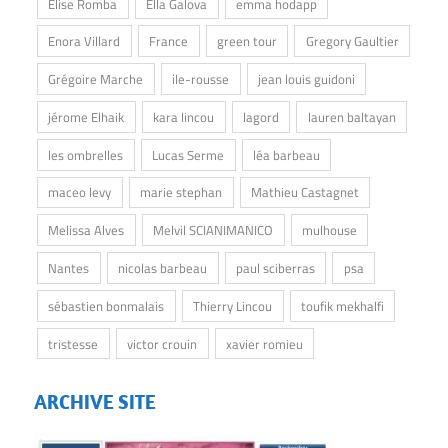
Elise Romba
Ella Galova
emma hodapp
Enora Villard
France
green tour
Gregory Gaultier
Grégoire Marche
ile-rousse
jean louis guidoni
jérome Elhaik
kara lincou
lagord
lauren baltayan
les ombrelles
Lucas Serme
léa barbeau
maceo levy
marie stephan
Mathieu Castagnet
Melissa Alves
Melvil SCIANIMANICO
mulhouse
Nantes
nicolas barbeau
paul sciberras
psa
sébastien bonmalais
Thierry Lincou
toufik mekhalfi
tristesse
victor crouin
xavier romieu
ARCHIVE SITE