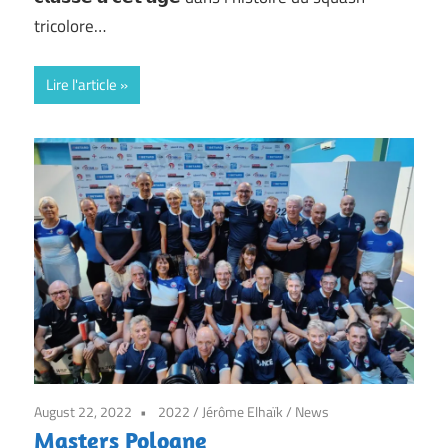
tricolore…
Lire l'article
August 22, 2022
2022
/
Jérôme Elhaïk
/
News
Masters Pologne