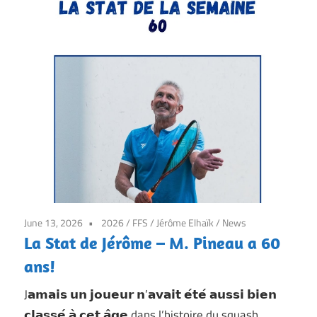
7j/7
June 13, 2026
2026
/
FFS
/
Jérôme Elhaïk
/
News
La Stat de Jérôme – M. Pineau a 60
ans!
J𝗮𝗺𝗮𝗶𝘀 𝘂𝗻 𝗷𝗼𝘂𝗲𝘂𝗿 𝗻’𝗮𝘃𝗮𝗶𝘁 𝗲́𝘁𝗲́ 𝗮𝘂𝘀𝘀𝗶 𝗯𝗶𝗲𝗻
𝗰𝗹𝗮𝘀𝘀𝗲́ 𝗮̀ 𝗰𝗲𝘁 𝗮̂𝗴𝗲 dans l’histoire du squash