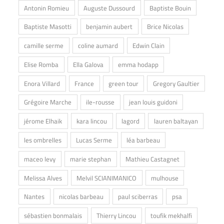
Antonin Romieu
Auguste Dussourd
Baptiste Bouin
Baptiste Masotti
benjamin aubert
Brice Nicolas
camille serme
coline aumard
Edwin Clain
Elise Romba
Ella Galova
emma hodapp
Enora Villard
France
green tour
Gregory Gaultier
Grégoire Marche
ile-rousse
jean louis guidoni
jérome Elhaik
kara lincou
lagord
lauren baltayan
les ombrelles
Lucas Serme
léa barbeau
maceo levy
marie stephan
Mathieu Castagnet
Melissa Alves
Melvil SCIANIMANICO
mulhouse
Nantes
nicolas barbeau
paul sciberras
psa
sébastien bonmalais
Thierry Lincou
toufik mekhalfi