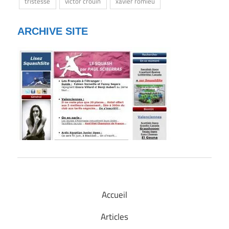
tristesse
victor crouin
xavier romieu
ARCHIVE SITE
Accueil
Articles