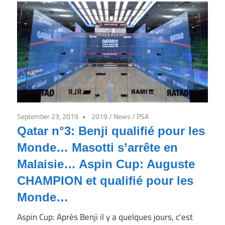
September 23, 2019
2019
/
News
/
PSA
Qatar n°3: Benji qualifié pour les
Monde… Masotti s’arrête en
Malaisie… Aspin Cup: Auguste
CHAMPION et qualifié pour les
Monde…
Aspin Cup: Après Benji il y a quelques jours, c’est