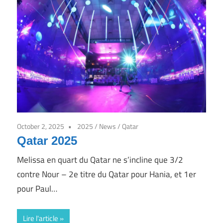
7j/7
October 2, 2025
2025
/
News
/
Qatar
Qatar 2025
Melissa en quart du Qatar ne s’incline que 3/2
contre Nour – 2e titre du Qatar pour Hania, et 1er
pour Paul…
Lire l'article