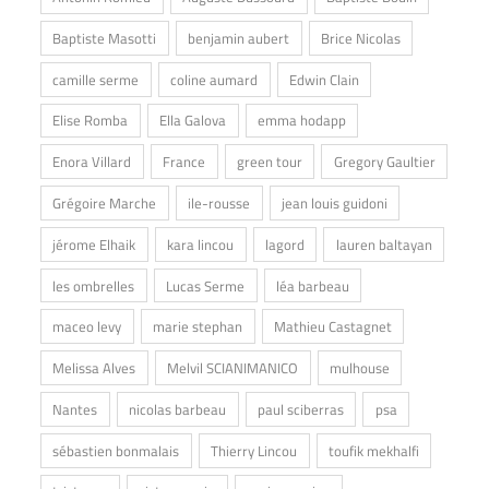
Baptiste Masotti
benjamin aubert
Brice Nicolas
camille serme
coline aumard
Edwin Clain
Elise Romba
Ella Galova
emma hodapp
Enora Villard
France
green tour
Gregory Gaultier
Grégoire Marche
ile-rousse
jean louis guidoni
jérome Elhaik
kara lincou
lagord
lauren baltayan
les ombrelles
Lucas Serme
léa barbeau
maceo levy
marie stephan
Mathieu Castagnet
Melissa Alves
Melvil SCIANIMANICO
mulhouse
Nantes
nicolas barbeau
paul sciberras
psa
sébastien bonmalais
Thierry Lincou
toufik mekhalfi