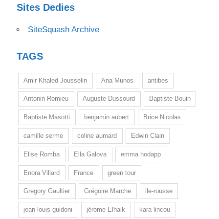
Sites Dedies
SiteSquash Archive
TAGS
Amir Khaled Jousselin
Ana Munos
antibes
Antonin Romieu
Auguste Dussourd
Baptiste Bouin
Baptiste Masotti
benjamin aubert
Brice Nicolas
camille serme
coline aumard
Edwin Clain
Elise Romba
Ella Galova
emma hodapp
Enora Villard
France
green tour
Gregory Gaultier
Grégoire Marche
ile-rousse
jean louis guidoni
jérome Elhaik
kara lincou