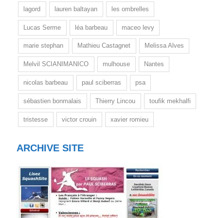
lagord
lauren baltayan
les ombrelles
Lucas Serme
léa barbeau
maceo levy
marie stephan
Mathieu Castagnet
Melissa Alves
Melvil SCIANIMANICO
mulhouse
Nantes
nicolas barbeau
paul sciberras
psa
sébastien bonmalais
Thierry Lincou
toufik mekhalfi
tristesse
victor crouin
xavier romieu
ARCHIVE SITE