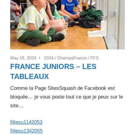
7j/7
May 19, 2024
2024
/
ChampsFrance
/
FFS
FRANCE JUNIORS – LES
TABLEAUX
Comme la Page SitesSquash de Facebook est
bloquée… je vous poste tout ce que je peux sur le
site…
fillesu1142053
fillesu1342055