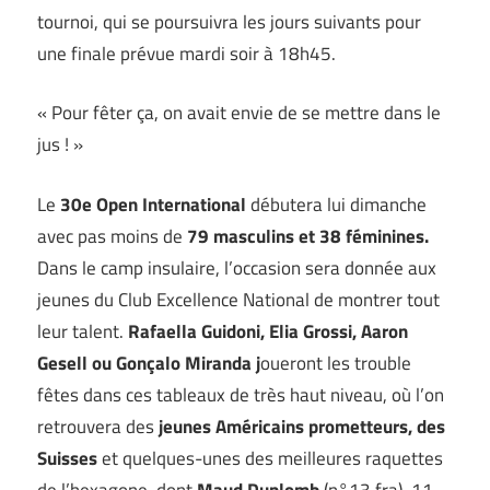
tournoi, qui se poursuivra les jours suivants pour
une finale prévue mardi soir à 18h45.
« Pour fêter ça, on avait envie de se mettre dans le
jus ! »
Le
30e Open International
débutera lui dimanche
avec pas moins de
79 masculins et 38 féminines.
Dans le camp insulaire, l’occasion sera donnée aux
jeunes du Club Excellence National de montrer tout
leur talent.
Rafaella Guidoni, Elia Grossi, Aaron
Gesell ou Gonçalo Miranda j
oueront les trouble
fêtes dans ces tableaux de très haut niveau, où l’on
retrouvera des
jeunes
Américains prometteurs, des
Suisses
et quelques-unes des meilleures raquettes
de l’hexagone, dont
Maud Duplomb
(n°13 fra), 11