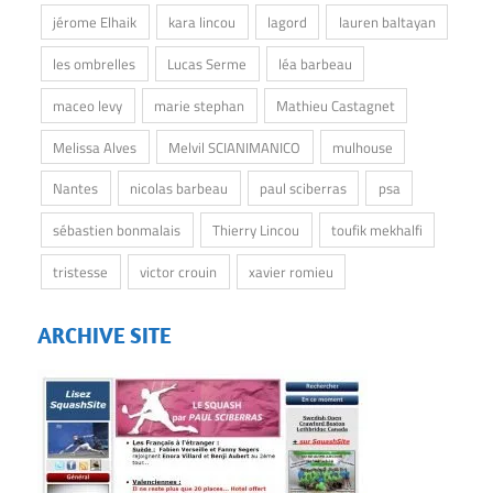
jérome Elhaik
kara lincou
lagord
lauren baltayan
les ombrelles
Lucas Serme
léa barbeau
maceo levy
marie stephan
Mathieu Castagnet
Melissa Alves
Melvil SCIANIMANICO
mulhouse
Nantes
nicolas barbeau
paul sciberras
psa
sébastien bonmalais
Thierry Lincou
toufik mekhalfi
tristesse
victor crouin
xavier romieu
ARCHIVE SITE