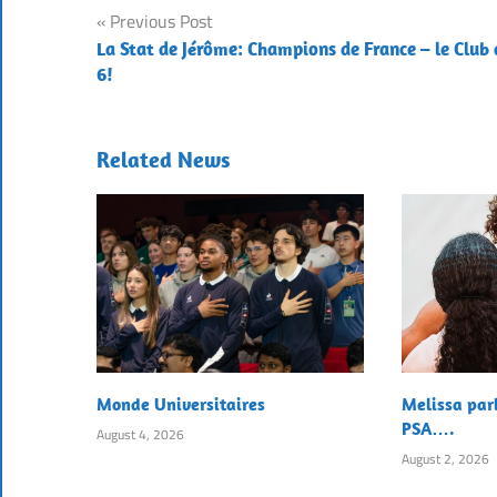
Post
Previous Post
La Stat de Jérôme: Champions de France – le Club 
navigation
6!
Related News
Monde Universitaires
Melissa par
PSA….
August 4, 2026
August 2, 2026