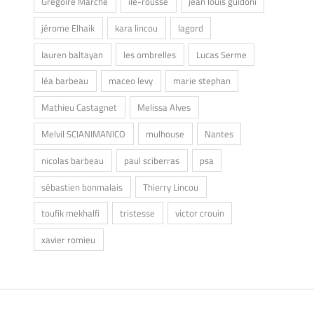
Grégoire Marche
ile-rousse
jean louis guidoni
jérome Elhaik
kara lincou
lagord
lauren baltayan
les ombrelles
Lucas Serme
léa barbeau
maceo levy
marie stephan
Mathieu Castagnet
Melissa Alves
Melvil SCIANIMANICO
mulhouse
Nantes
nicolas barbeau
paul sciberras
psa
sébastien bonmalais
Thierry Lincou
toufik mekhalfi
tristesse
victor crouin
xavier romieu