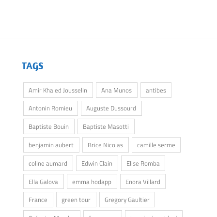
TAGS
Amir Khaled Jousselin
Ana Munos
antibes
Antonin Romieu
Auguste Dussourd
Baptiste Bouin
Baptiste Masotti
benjamin aubert
Brice Nicolas
camille serme
coline aumard
Edwin Clain
Elise Romba
Ella Galova
emma hodapp
Enora Villard
France
green tour
Gregory Gaultier