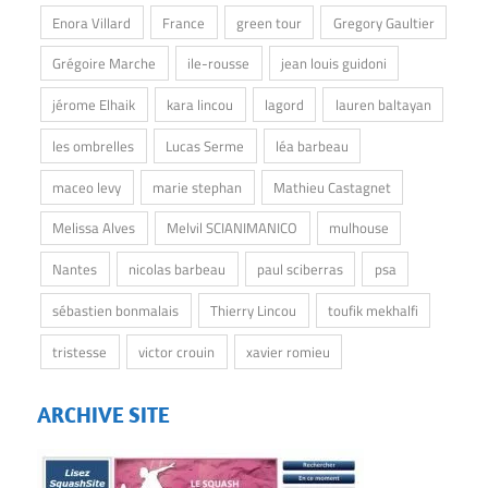
Enora Villard
France
green tour
Gregory Gaultier
Grégoire Marche
ile-rousse
jean louis guidoni
jérome Elhaik
kara lincou
lagord
lauren baltayan
les ombrelles
Lucas Serme
léa barbeau
maceo levy
marie stephan
Mathieu Castagnet
Melissa Alves
Melvil SCIANIMANICO
mulhouse
Nantes
nicolas barbeau
paul sciberras
psa
sébastien bonmalais
Thierry Lincou
toufik mekhalfi
tristesse
victor crouin
xavier romieu
ARCHIVE SITE