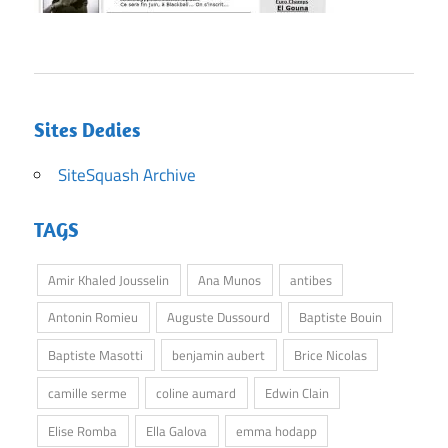
Sites Dedies
SiteSquash Archive
TAGS
Amir Khaled Jousselin
Ana Munos
antibes
Antonin Romieu
Auguste Dussourd
Baptiste Bouin
Baptiste Masotti
benjamin aubert
Brice Nicolas
camille serme
coline aumard
Edwin Clain
Elise Romba
Ella Galova
emma hodapp