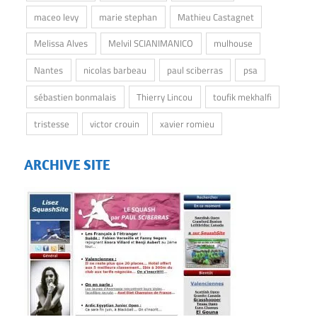
maceo levy
marie stephan
Mathieu Castagnet
Melissa Alves
Melvil SCIANIMANICO
mulhouse
Nantes
nicolas barbeau
paul sciberras
psa
sébastien bonmalais
Thierry Lincou
toufik mekhalfi
tristesse
victor crouin
xavier romieu
ARCHIVE SITE