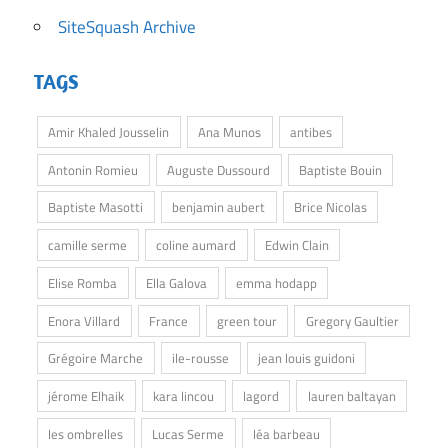
SiteSquash Archive
TAGS
Amir Khaled Jousselin
Ana Munos
antibes
Antonin Romieu
Auguste Dussourd
Baptiste Bouin
Baptiste Masotti
benjamin aubert
Brice Nicolas
camille serme
coline aumard
Edwin Clain
Elise Romba
Ella Galova
emma hodapp
Enora Villard
France
green tour
Gregory Gaultier
Grégoire Marche
ile-rousse
jean louis guidoni
jérome Elhaik
kara lincou
lagord
lauren baltayan
les ombrelles
Lucas Serme
léa barbeau