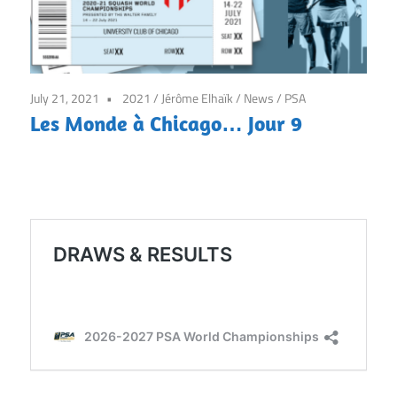
7j/7
July 21, 2021
2021
/
Jérôme Elhaïk
/
News
/
PSA
Les Monde à Chicago… Jour 9