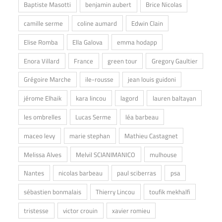
Baptiste Masotti
benjamin aubert
Brice Nicolas
camille serme
coline aumard
Edwin Clain
Elise Romba
Ella Galova
emma hodapp
Enora Villard
France
green tour
Gregory Gaultier
Grégoire Marche
ile-rousse
jean louis guidoni
jérome Elhaik
kara lincou
lagord
lauren baltayan
les ombrelles
Lucas Serme
léa barbeau
maceo levy
marie stephan
Mathieu Castagnet
Melissa Alves
Melvil SCIANIMANICO
mulhouse
Nantes
nicolas barbeau
paul sciberras
psa
sébastien bonmalais
Thierry Lincou
toufik mekhalfi
tristesse
victor crouin
xavier romieu