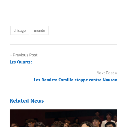
chicago
monde
Post
Previous Post
Les Quarts:
navigation
Next Post
Les Demies: Camille stoppe contre Nouran
Related News