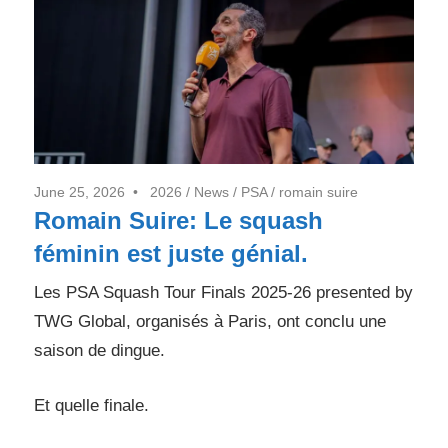
7j/7
June 25, 2026
2026
/
News
/
PSA
/
romain suire
Romain Suire: Le squash
féminin est juste génial.
Les PSA Squash Tour Finals 2025-26 presented by
TWG Global, organisés à Paris, ont conclu une
saison de dingue.
Et quelle finale.