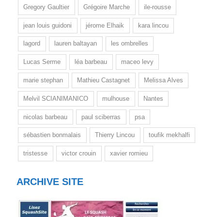
Gregory Gaultier
Grégoire Marche
ile-rousse
jean louis guidoni
jérome Elhaik
kara lincou
lagord
lauren baltayan
les ombrelles
Lucas Serme
léa barbeau
maceo levy
marie stephan
Mathieu Castagnet
Melissa Alves
Melvil SCIANIMANICO
mulhouse
Nantes
nicolas barbeau
paul sciberras
psa
sébastien bonmalais
Thierry Lincou
toufik mekhalfi
tristesse
victor crouin
xavier romieu
ARCHIVE SITE