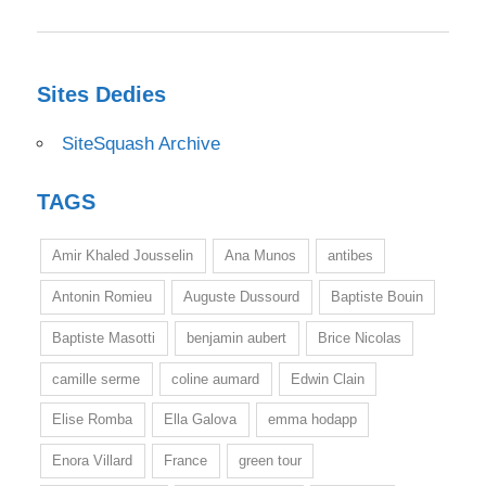
Sites Dedies
SiteSquash Archive
TAGS
Amir Khaled Jousselin
Ana Munos
antibes
Antonin Romieu
Auguste Dussourd
Baptiste Bouin
Baptiste Masotti
benjamin aubert
Brice Nicolas
camille serme
coline aumard
Edwin Clain
Elise Romba
Ella Galova
emma hodapp
Enora Villard
France
green tour