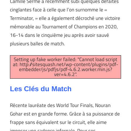
Camille Serme a récemment subi quelques défaites
cinglantes face à celle que l’on surnomme le «
Terminator, » elle a également décroché une victoire
mémorable au Tournament of Champions en 2020,
16-14 dans le cinquième jeu après avoir sauvé
plusieurs balles de match.
Setting up fake worker failed: "Cannot load script
at: http://sitesquash.net/wp-content/plugins/pdf-
embedder/js/pdfjs/pdf-4.6.2.worker.min.js?
ver=4.6.2".
Les Clés du Match
Récente lauréate des World Tour Finals, Nouran
Gohar est en grande forme. Grâce à sa puissance de
frappe sans équivalent sur le circuit, elle aime
imposer une cadence infernale. Pour ses