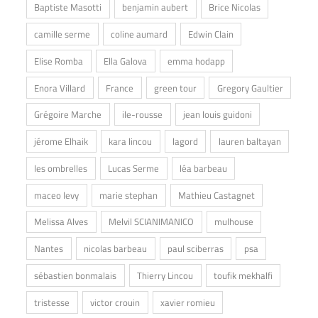
Baptiste Masotti
benjamin aubert
Brice Nicolas
camille serme
coline aumard
Edwin Clain
Elise Romba
Ella Galova
emma hodapp
Enora Villard
France
green tour
Gregory Gaultier
Grégoire Marche
ile-rousse
jean louis guidoni
jérome Elhaik
kara lincou
lagord
lauren baltayan
les ombrelles
Lucas Serme
léa barbeau
maceo levy
marie stephan
Mathieu Castagnet
Melissa Alves
Melvil SCIANIMANICO
mulhouse
Nantes
nicolas barbeau
paul sciberras
psa
sébastien bonmalais
Thierry Lincou
toufik mekhalfi
tristesse
victor crouin
xavier romieu