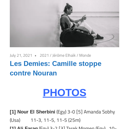
7j/7
July 21, 2021
2021
/
Jérôme Elhaïk
/
Monde
Les Demies: Camille stoppe
contre Nouran
PHOTOS
(Egy) 3-0 [5] Amanda Sobhy
[1] Nour El Sherbini
(Usa) 11-3, 11-5, 11-5 (25m)
(Egy) 3-2 [3] Tarek Momen (Egy) 10-
[1] Ali Farag