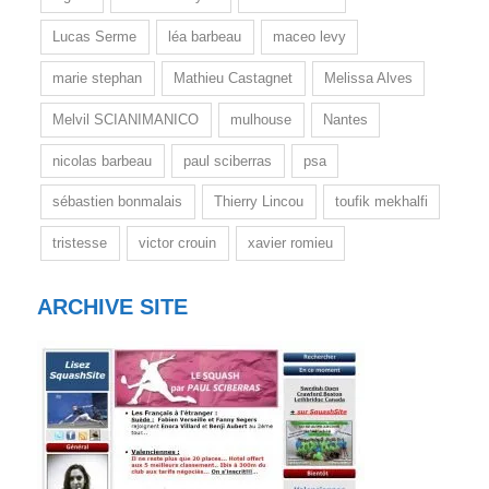
Lucas Serme
léa barbeau
maceo levy
marie stephan
Mathieu Castagnet
Melissa Alves
Melvil SCIANIMANICO
mulhouse
Nantes
nicolas barbeau
paul sciberras
psa
sébastien bonmalais
Thierry Lincou
toufik mekhalfi
tristesse
victor crouin
xavier romieu
ARCHIVE SITE