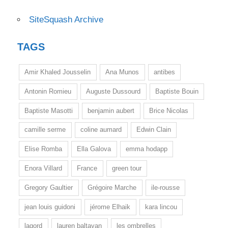
SiteSquash Archive
TAGS
Amir Khaled Jousselin
Ana Munos
antibes
Antonin Romieu
Auguste Dussourd
Baptiste Bouin
Baptiste Masotti
benjamin aubert
Brice Nicolas
camille serme
coline aumard
Edwin Clain
Elise Romba
Ella Galova
emma hodapp
Enora Villard
France
green tour
Gregory Gaultier
Grégoire Marche
ile-rousse
jean louis guidoni
jérome Elhaik
kara lincou
lagord
lauren baltayan
les ombrelles