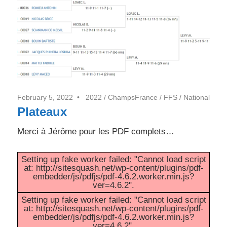
7j/7
February 5, 2022
2022
/
ChampsFrance
/
FFS
/
National
Plateaux
Merci à Jérôme pour les PDF complets…
Setting up fake worker failed: "Cannot load script
at: http://sitesquash.net/wp-content/plugins/pdf-
embedder/js/pdfjs/pdf-4.6.2.worker.min.js?
ver=4.6.2".
Setting up fake worker failed: "Cannot load script
at: http://sitesquash.net/wp-content/plugins/pdf-
embedder/js/pdfjs/pdf-4.6.2.worker.min.js?
ver=4.6.2".